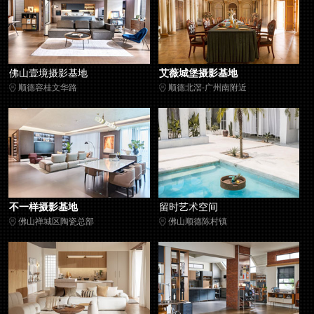
佛山壹境摄影基地
艾薇城堡摄影基地
顺德容桂文华路
顺德北滘-广州南附近
不一样摄影基地
留时艺术空间
佛山禅城区陶瓷总部
佛山顺德陈村镇