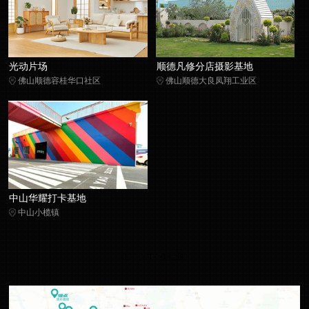
光动片场
顺德凡修分店摄影基地
佛山顺德容桂华口社区
佛山顺德大良凤翔工业区
中山华耀打卡基地
中山小榄镇
共 1 页/19 条记录