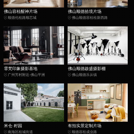
佛山容桂醒神片场
佛山顺德拾境片场
顺德伦桂路顺芯城
佛山顺德容桂桂新西路
霏梵印象摄影基地
佛山顺德啟盛摄影棚
广州芳村附近-佛山平洲
佛山顺德乐从镇
米仓·籽园
有拍实景定制片场
南海区桂城街道
顺德容桂成业路