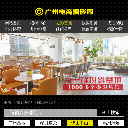
网站首页
模特中心
摄影基地
找摄影师
找拍视频
化妆搭配
基地地图
经纪公司
找修图师
摄影学院
主页
>
摄影基地
>
佛山中山
>
马上搜索
广州基地
深圳东莞
佛山中山
惠州清远