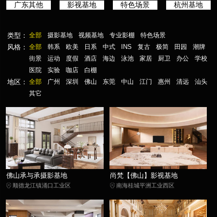
广东其他
影视基地
特色场景
杭州基地
类型：
全部
摄影基地
视频基地
专业影棚
特色场景
风格：
全部
韩系
欧美
日系
中式
INS
复古
极简
田园
潮牌
街景
运动
度假
酒店
海边
泳池
家居
厨卫
办公
学校
医院
实验
咖店
白棚
地区：
全部
广州
深圳
佛山
东莞
中山
江门
惠州
清远
汕头
其它
佛山承与承摄影基地
尚梵【佛山】影视基地
顺德龙江镇涌口工业区
南海桂城平洲工业西区