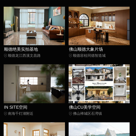
顺德绝美实拍基地
佛山顺德大象片场
顺德龙江西溪文昌路
顺德容桂同德智造城
IN SITE空间
佛山CU美学空间
南海千灯湖附近
佛山禅城区石湾镇