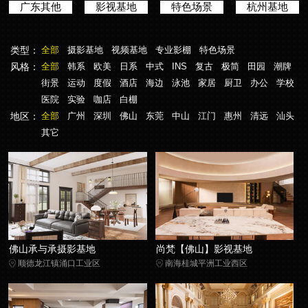
广东其他
影视基地
特色场景
杭州基地
类型：
全部
摄影基地
视频基地
专业影棚
特色场景
风格：
全部
韩系
欧美
日系
中式
INS
复古
极简
田园
潮牌
街景
运动
度假
酒店
海边
泳池
家居
厨卫
办公
学校
医院
实验
咖店
白棚
地区：
全部
广州
深圳
佛山
东莞
中山
江门
惠州
清远
汕头
其它
佛山承与承摄影基地
尚梵【佛山】影视基地
顺德龙江镇涌口工业区
南海桂城平洲工业西区