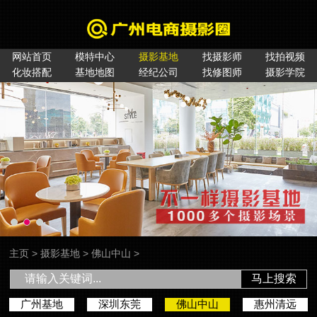
网站首页
模特中心
摄影基地
找摄影师
找拍视频
化妆搭配
基地地图
经纪公司
找修图师
摄影学院
主页
>
摄影基地
>
佛山中山
>
马上搜索
广州基地
深圳东莞
佛山中山
惠州清远