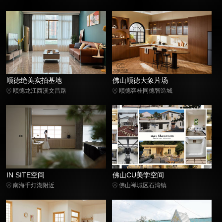
顺德绝美实拍基地
佛山顺德大象片场
顺德龙江西溪文昌路
顺德容桂同德智造城
IN SITE空间
佛山CU美学空间
南海千灯湖附近
佛山禅城区石湾镇