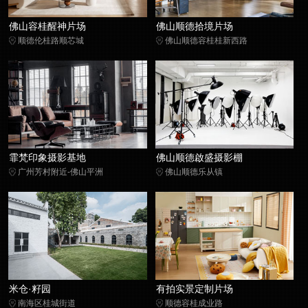
佛山容桂醒神片场
佛山顺德拾境片场
顺德伦桂路顺芯城
佛山顺德容桂桂新西路
霏梵印象摄影基地
佛山顺德啟盛摄影棚
广州芳村附近-佛山平洲
佛山顺德乐从镇
米仓·籽园
有拍实景定制片场
南海区桂城街道
顺德容桂成业路