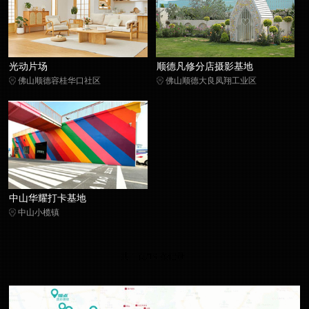
光动片场
顺德凡修分店摄影基地
佛山顺德容桂华口社区
佛山顺德大良凤翔工业区
中山华耀打卡基地
中山小榄镇
共 1 页/19 条记录