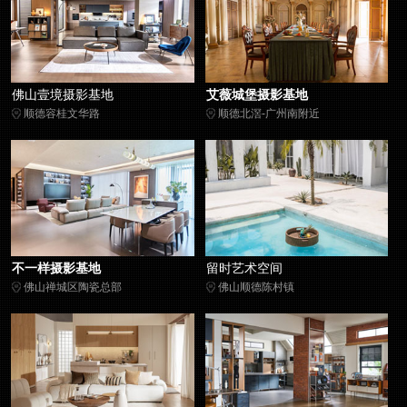
佛山壹境摄影基地
艾薇城堡摄影基地
顺德容桂文华路
顺德北滘-广州南附近
不一样摄影基地
留时艺术空间
佛山禅城区陶瓷总部
佛山顺德陈村镇