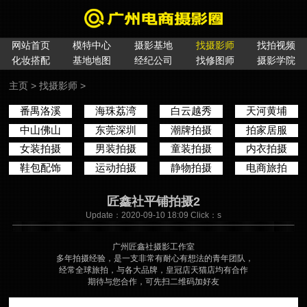
网站首页
模特中心
摄影基地
找摄影师
找拍视频
化妆搭配
基地地图
经纪公司
找修图师
摄影学院
主页
>
找摄影师
>
番禺洛溪
海珠荔湾
白云越秀
天河黄埔
中山佛山
东莞深圳
潮牌拍摄
拍家居服
女装拍摄
男装拍摄
童装拍摄
内衣拍摄
鞋包配饰
运动拍摄
静物拍摄
电商旅拍
匠鑫社平铺拍摄2
Update：2020-09-10 18:09 Click：
s
广州匠鑫社摄影工作室
多年拍摄经验，是一支非常有耐心有想法的青年团队，
经常全球旅拍，与各大品牌，皇冠店天猫店均有合作
期待与您合作，可先扫二维码加好友