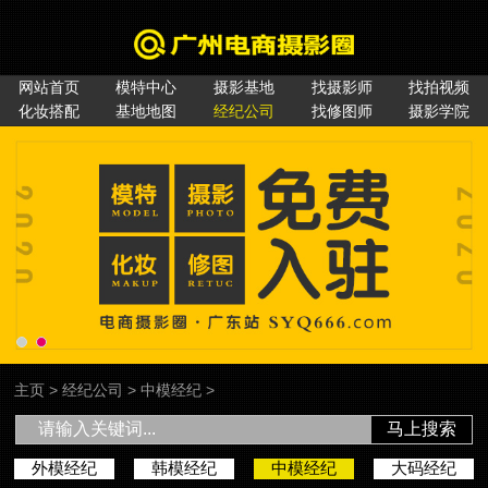
网站首页
模特中心
摄影基地
找摄影师
找拍视频
化妆搭配
基地地图
经纪公司
找修图师
摄影学院
主页
>
经纪公司
>
中模经纪
>
马上搜索
外模经纪
韩模经纪
中模经纪
大码经纪