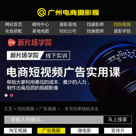
网站首页
模特中心
摄影基地
找摄影师
找拍视频
化妆搭配
基地地图
经纪公司
找修图师
摄影学院
主页
>
找拍视频
>
广告视频
> ...本页结果随机排名...
马上搜索
淘宝视频
广告视频
微电影
宣传片