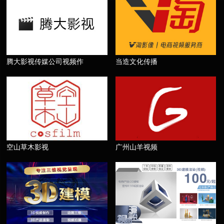
腾大影视传媒公司视频作
当造文化传播
空山草木影视
广州山羊视频