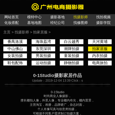
网站首页
模特中心
摄影基地
找摄影师
找拍视频
化妆搭配
基地地图
经纪公司
找修图师
摄影学院
主页
>
找摄影师
>
拍家居服
>
番禺洛溪
海珠荔湾
白云越秀
天河黄埔
中山佛山
东莞深圳
潮牌拍摄
拍家居服
女装拍摄
男装拍摄
童装拍摄
内衣拍摄
鞋包配饰
运动拍摄
静物拍摄
电商旅拍
0-1Studio摄影家居作品
Update：2019-12-04 13:39 Click：
s
0-1Studio
时尚商业人像摄影，
擅长棚拍人像，外景人像，专业棚内布光，棚内置景，
主营淘宝，画册，品牌硬广，杂志封面，
个人肖像写真与创意类拍摄，
可根据不同客户需求制订拍摄方案，