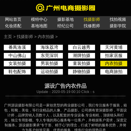
网站首页
模特中心
摄影基地
找摄影师
找拍视频
化妆搭配
基地地图
经纪公司
找修图师
摄影学院
主页
>
找摄影师
>
内衣拍摄
>
番禺洛溪
海珠荔湾
白云越秀
天河黄埔
中山佛山
东莞深圳
潮牌拍摄
拍家居服
女装拍摄
男装拍摄
童装拍摄
内衣拍摄
鞋包配饰
运动拍摄
静物拍摄
电商旅拍
源设广告内衣作品
Update：2020-05-19 00:10 Click：
s
广州源设摄影有限公司是一家创意型的商业摄影公司，我们专注服务于服装，箱
包，鞋靴，美妆，等行业精品的人像、产品摄影。公司拥有资深摄影师，平面设
计师，品牌营销人员数十人，以及配套的专业设备,专业相机，顶级镜头和灯
光，独立专用影棚。专人专项的用心服务每一位客户，并根据客户需求，深度定
制服务。源设摄影秉承“专于形、精于心”的理念，行成了鲜明的服务优势，并努
力为客户创造完善，优质的服务，缔造行业的强势品质。