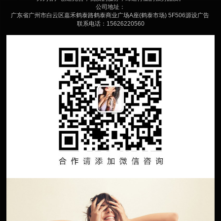
公司地址：
广东省广州市白云区嘉禾鹤泰路鹤泰商业广场A座(鹤泰市场) 5F506源设广告
联系电话：15626220560