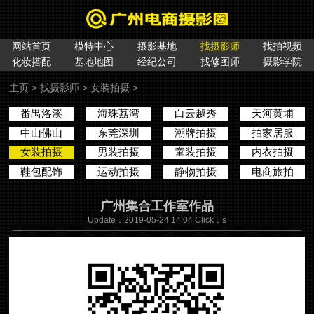
网站首页
模特中心
摄影基地
找摄影师
找拍视频
化妆搭配
基地地图
经纪公司
找修图师
摄影学院
主页
>
找摄影师
>
女装拍摄
>
番禺洛溪
海珠荔湾
白云越秀
天河黄埔
中山佛山
东莞深圳
潮牌拍摄
拍家居服
女装拍摄
男装拍摄
童装拍摄
内衣拍摄
鞋包配饰
运动拍摄
静物拍摄
电商旅拍
广州集合工作室作品
Update：2019-05-24 14:04 Click：
s