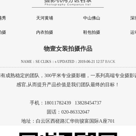
越秀
天河黄埔
中山佛山
深
拍摄
内衣拍摄
鞋包拍摄
运
物壹女装拍摄作品
NAME：SE CLIKS：
s UPDATED：2019-06-21 12:57
BACK
有成熟稳定的团队，300平米专业摄影棚，一系列高端专业摄影
感官,从而提升产品价值是我们团队最终的目标！
手机：18011782439 13828454737
固话：020-86332047
地址：白云区西槎路汇华街骏富国际A座701