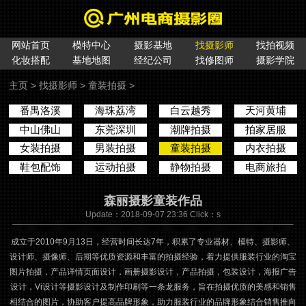
网站首页
模特中心
摄影基地
找摄影师
找拍视频
化妆搭配
基地地图
经纪公司
找修图师
摄影学院
主页
>
找摄影师
>
童装拍摄
>
番禺洛溪
海珠荔湾
白云越秀
天河黄埔
中山佛山
东莞深圳
潮牌拍摄
拍家居服
女装拍摄
男装拍摄
童装拍摄
内衣拍摄
鞋包配饰
运动拍摄
静物拍摄
电商旅拍
森丽摄影童装作品
Update：2018-09-07 23:36 Click：
s
成立于2010年9月13日，经营时间长达7年，积累了专业器材、模特、摄影师、
设计师、摄像师、后期等优质资源和丰富的拍摄经验，着力提供服装行业的淘宝
图片拍摄，产品详情页面设计，画册摄影设计，产品拍摄，包装设计，海报广告
设计，Vi设计等摄影设计及制作印刷等一条龙服务，旨在拍摄优质的美感和销售
相结合的图片，协助客户提高品牌形象，助力服装行业的品牌形象结合销售推向