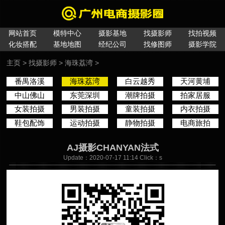
网站首页
模特中心
摄影基地
找摄影师
找拍视频
化妆搭配
基地地图
经纪公司
找修图师
摄影学院
主页
>
找摄影师
>
海珠荔湾
>
番禺洛溪
海珠荔湾
白云越秀
天河黄埔
中山佛山
东莞深圳
潮牌拍摄
拍家居服
女装拍摄
男装拍摄
童装拍摄
内衣拍摄
鞋包配饰
运动拍摄
静物拍摄
电商旅拍
AJ摄影CHANYAN法式
Update：2020-07-17 11:14 Click：
s