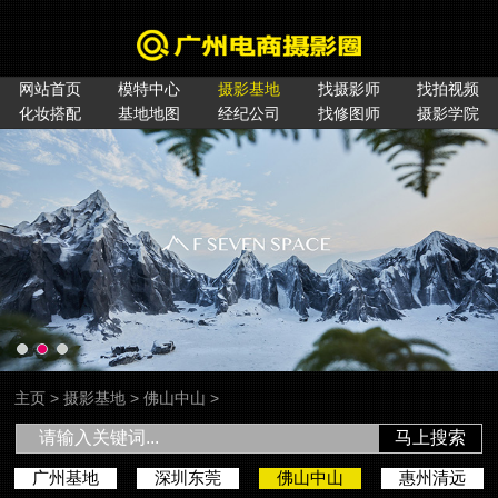
网站首页
模特中心
摄影基地
找摄影师
找拍视频
化妆搭配
基地地图
经纪公司
找修图师
摄影学院
主页
>
摄影基地
>
佛山中山
>
马上搜索
广州基地
深圳东莞
佛山中山
惠州清远