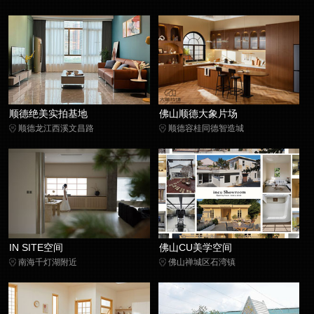
顺德绝美实拍基地
佛山顺德大象片场
顺德龙江西溪文昌路
顺德容桂同德智造城
IN SITE空间
佛山CU美学空间
南海千灯湖附近
佛山禅城区石湾镇