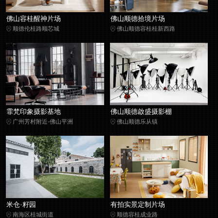
佛山容桂醒神片场
佛山顺德拾境片场
顺德伦桂路顺芯城
佛山顺德容桂桂新西路
霏梵印象摄影基地
佛山顺德啟盛摄影棚
广州芳村附近-佛山平洲
佛山顺德乐从镇
米仓·籽园
有拍实景定制片场
南海区桂城街道
顺德容桂成业路