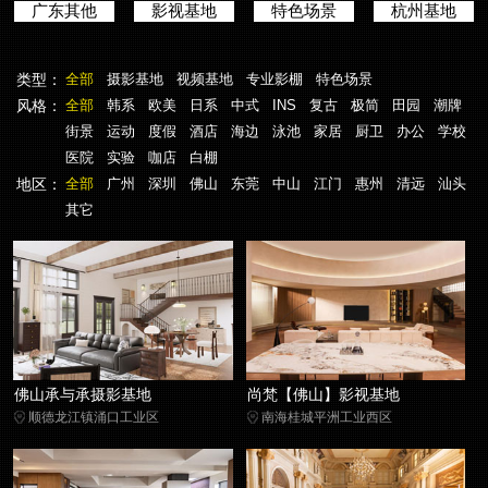
广东其他
影视基地
特色场景
杭州基地
类型：
全部
摄影基地
视频基地
专业影棚
特色场景
风格：
全部
韩系
欧美
日系
中式
INS
复古
极简
田园
潮牌
街景
运动
度假
酒店
海边
泳池
家居
厨卫
办公
学校
医院
实验
咖店
白棚
地区：
全部
广州
深圳
佛山
东莞
中山
江门
惠州
清远
汕头
其它
佛山承与承摄影基地
尚梵【佛山】影视基地
顺德龙江镇涌口工业区
南海桂城平洲工业西区