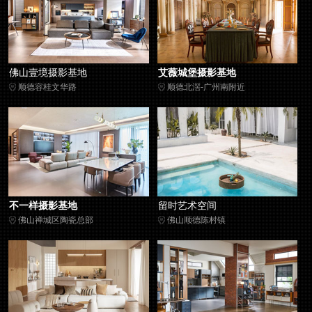
佛山壹境摄影基地
艾薇城堡摄影基地
顺德容桂文华路
顺德北滘-广州南附近
不一样摄影基地
留时艺术空间
佛山禅城区陶瓷总部
佛山顺德陈村镇