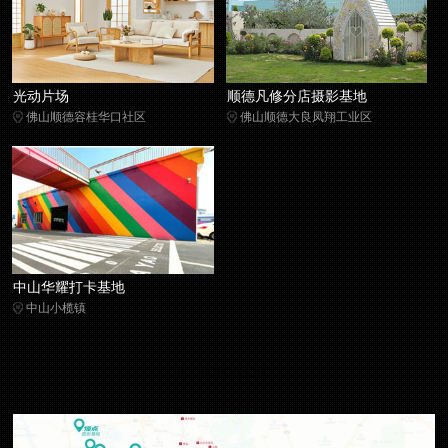
光动片场
顺德凡修分店摄影基地
佛山顺德容桂华口社区
佛山顺德大良凤翔工业区
中山华耀打卡基地
中山小榄镇
共 1 页/19 条记录